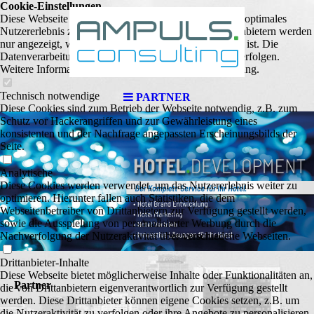
Cookie-Einstellungen
Diese Webseite verwendet Cookies, um Besuchern ein optimales
Nutzererlebnis zu bieten. Bestimmte Inhalte von Drittanbietern werden
nur angezeigt, wenn die entsprechende Option aktiviert ist. Die
Datenverarbeitung kann dann auch in einem Drittland erfolgen.
Weitere Informationen hierzu in der Datenschutzerklärung.
Technisch notwendige
PARTNER
Diese Cookies sind zum Betrieb der Webseite notwendig, z.B. zum
Schutz vor Hackerangriffen und zur Gewährleistung eines
konsistenten und der Nachfrage angepassten Erscheinungsbilds der
Seite.
Analytische
Diese Cookies werden verwendet, um das Nutzererlebnis weiter zu
optimieren. Hierunter fallen auch Statistiken, die dem
Webseitenbetreiber von Drittanbietern zur Verfügung gestellt werden,
sowie die Ausspielung von personalisierter Werbung durch die
Nachverfolgung der Nutzeraktivität über verschiedene Webseiten.
Drittanbieter-Inhalte
Diese Webseite bietet möglicherweise Inhalte oder Funktionalitäten an,
Partner
die von Drittanbietern eigenverantwortlich zur Verfügung gestellt
werden. Diese Drittanbieter können eigene Cookies setzen, z.B. um
die Nutzeraktivität zu verfolgen oder ihre Angebote zu personalisieren