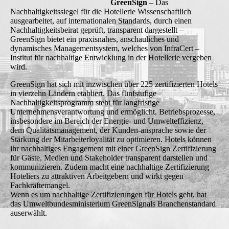
GreenSign
– Das
Nachhaltigkeitssiegel für die Hotellerie
Wissenschaftlich
ausgearbeitet, auf internationalen Standards, durch einen
Nachhaltigkeitsbeirat geprüft, transparent dargestellt –
GreenSign bietet ein praxisnahes, anschauliches und
dynamisches Managementsystem, welches von InfraCert –
Institut für nachhaltige Entwicklung in der Hotellerie vergeben
wird.
GreenSign hat sich mit inzwischen über 225 zertifizierten Hotels
in vierzehn Ländern etabliert. Das fünfstufige
Nachhaltigkeitsprogramm steht für langfristige
Unternehmensverantwortung und ermöglicht, Betriebsprozesse,
insbesondere im Bereich der Energie- und Umwelteffizienz,
dem Qualitätsmanagement, der Kunden-ansprache sowie der
Stärkung der Mitarbeiterloyalität zu optimieren. Hotels können
ihr nachhaltiges Engagement mit einer GreenSign Zertifizierung
für Gäste, Medien und Stakeholder transparent darstellen und
kommunizieren. Zudem macht eine nachhaltige Zertifizierung
Hoteliers zu attraktiven Arbeitgebern und wirkt gegen
Fachkräftemangel.
Wenn es um nachhaltige Zertifizierungen für Hotels geht, hat
das Umweltbundesministerium GreenSignals Branchenstandard
auserwählt.